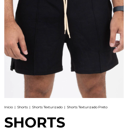
Início
|
Shorts
|
Shorts Texturizado
|
Shorts Texturizado Preto
SHORTS