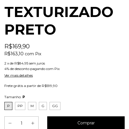
TEXTURIZADO
PRETO
R$169,90
R$163,10
com
Pix
2
x de
R$84,95
sem juros
4% de desconto
pagando com Pix
Ver mais detalhes
Frete grátis
a partir de
R$599,90
Tamanho:
P
P
PP
M
G
GG