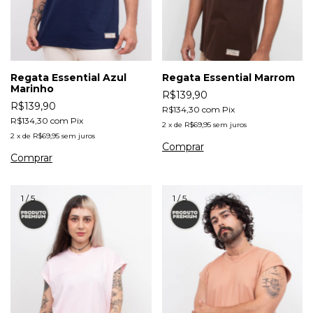
Regata Essential Azul
Regata Essential Marrom
Marinho
R$139,90
R$139,90
R$134,30
com
Pix
R$134,30
com
Pix
2
x
de
R$69,95
sem juros
2
x
de
R$69,95
sem juros
Comprar
Comprar
1
/
5
1
/
5