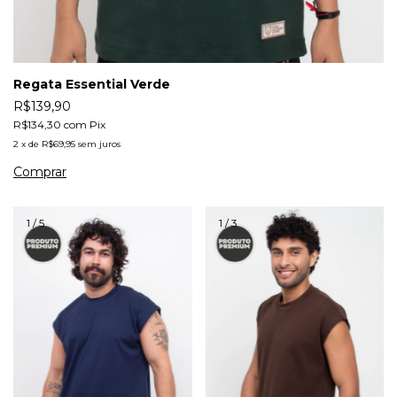
Regata Essential Verde
R$139,90
R$134,30
com
Pix
2
x
de
R$69,95
sem juros
Comprar
1
/
5
1
/
3