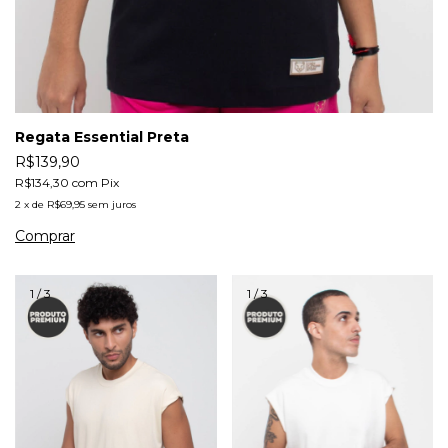
Regata Essential Preta
R$139,90
R$134,30
com
Pix
2
x
de
R$69,95
sem juros
Comprar
1
/
3
1
/
3